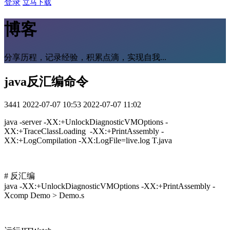
登录
立马下载
博客
分享历程，记录经验，积累点滴，实现自我...
java反汇编命令
3441
2022-07-07 10:53
2022-07-07 11:02
java -server -XX:+UnlockDiagnosticVMOptions -
XX:+TraceClassLoading -XX:+PrintAssembly -
XX:+LogCompilation -XX:LogFile=live.log T.java
# 反汇编
java -XX:+UnlockDiagnosticVMOptions -XX:+PrintAssembly -
Xcomp Demo > Demo.s