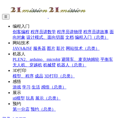
☰
编程入门
创客编程
程序员讲数学
程序员讲物理
程序员讲故事
面
向对象
设计模式、面向切面
文档
编程入门（总类）
网站技术
JAVA&JSF
服务器
图片
影片
网站技术（总类）
机器人
PLEN2、arduino、microbit
避障车、麦克纳姆轮
平衡车
无人机、穿越机
机械臂
机器人（总类）
3D打印
模型、程序
成品
3D打印（总类）
感悟
游戏
学习
生活
感悟（总类）
展示
stl模型
玩具
展示（总类）
预约
第一分店
预约（总类）