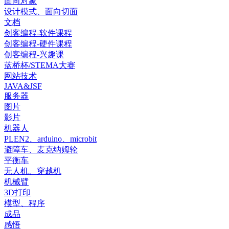
面向对象
设计模式、面向切面
文档
创客编程-软件课程
创客编程-硬件课程
创客编程-兴趣课
蓝桥杯/STEMA大赛
网站技术
JAVA&JSF
服务器
图片
影片
机器人
PLEN2、arduino、microbit
避障车、麦克纳姆轮
平衡车
无人机、穿越机
机械臂
3D打印
模型、程序
成品
感悟