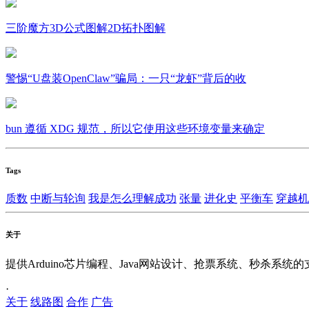
三阶魔方3D公式图解2D拓扑图解
警惕“U盘装OpenClaw”骗局：一只“龙虾”背后的收
bun 遵循 XDG 规范，所以它使用这些环境变量来确定
Tags
质数
中断与轮询
我是怎么理解成功
张量
进化史
平衡车
穿越机
关于
提供Arduino芯片编程、Java网站设计、抢票系统、秒杀系统
·
关于
线路图
合作
广告