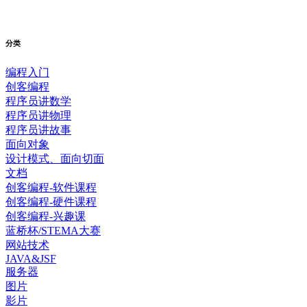
分类
编程入门
创客编程
程序员讲数学
程序员讲物理
程序员讲故事
面向对象
设计模式、面向切面
文档
创客编程-软件课程
创客编程-硬件课程
创客编程-兴趣课
蓝桥杯/STEMA大赛
网站技术
JAVA&JSF
服务器
图片
影片