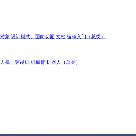
对象
设计模式、面向切面
文档
编程入门（总类）
无人机、穿越机
机械臂
机器人（总类）