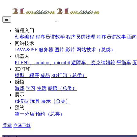
☰
编程入门
创客编程
程序员讲数学
程序员讲物理
程序员讲故事
面向
网站技术
JAVA&JSF
服务器
图片
影片
网站技术（总类）
机器人
PLEN2、arduino、microbit
避障车、麦克纳姆轮
平衡车
3D打印
模型、程序
成品
3D打印（总类）
感悟
游戏
学习
生活
感悟（总类）
展示
stl模型
玩具
展示（总类）
预约
第一分店
预约（总类）
登录
立马下载