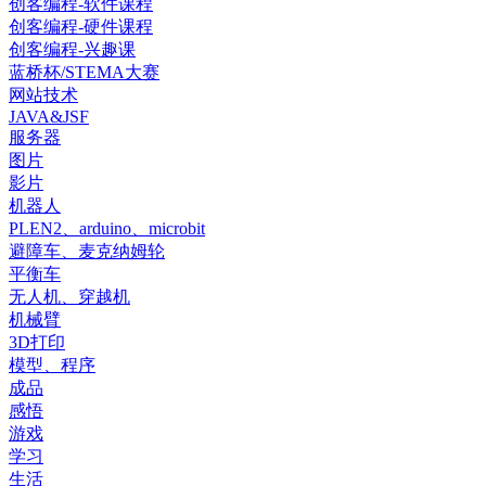
创客编程-软件课程
创客编程-硬件课程
创客编程-兴趣课
蓝桥杯/STEMA大赛
网站技术
JAVA&JSF
服务器
图片
影片
机器人
PLEN2、arduino、microbit
避障车、麦克纳姆轮
平衡车
无人机、穿越机
机械臂
3D打印
模型、程序
成品
感悟
游戏
学习
生活