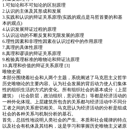
1.可知论和不可知论的区别原理
2.认识的主体及其形成和发展
3.实践和认识的辩证关系原理(实践的观点是马哲首要的和基
本的观点)
4.认识发展辩证过程的原理
5.认识运动的不断反复和无限发展的原理
6.理性因素和非理性因素在认识过程中的作用原理
7.真理的具体性原理
8.真理和谬误的辩证关系原理
9.检验真理标准的唯物论和辩证法原理
10.真理和价值的辩证关系原理 [3]
唯物史观
本部分围绕着社会和人两个主题，系统阐述了马克思主义哲学
历史唯物论的主要内容。认为社会发展的背后动力使人们集体
性的组织生活的方式的变化。所有组织社会的基本成分（上层
建筑）（社会阶层，政治组织，意识形态）等都是经济活动的
一种外化体现。上层建筑所包含的关系都与经济活动中不同分
工者之间的关系密切相关。马克思认为经济活动的分析是组成
社会的各种关系与机制分析的基石。
首先，总括性地说明人类社会的产生、本质和社会规律的特点
以及社会有机体及其结构，这是学习和掌握历史唯物主义诸原