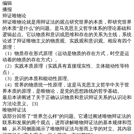
编辑
播报
辩证唯物论
辩证唯物论就是用辩证法的观点研究世界的本质，即研究世界
的本质“是什么”的问题。是马克思主义哲学体系的理论基础和
逻辑起点。它以物质和意识或思维和存在的关系为主线，系统
论述了辩证唯物主义的物质观、实践观和意识观。相应有四个
原理：
（1）物质存在形式原理（运动是物质的存在方式，时空是运
动着的物质的存在方式）。
（2）实践本质原理（实践具有直接现实性、主体能动性等特
点）。
（3）意识的本质和能动性原理。
（4）世界的物质统一性原理，这是马克思主义哲学中关于世
界本质的原理，是唯物论，是党的思想路线的哲学基础。
最后本讲阐述了关于正确认识物质和意识辩证关系的认识论和
方法论意义。 [3]
唯物辩证法
该部分回答了“世界怎么样”的问题。它通过阐述唯物辩证法的
联系和发展的两个观点，进而讲解唯物辩证法的基本规律和范
畴，从不同侧面揭示了唯物辩证法与形而上学的对立。其内容