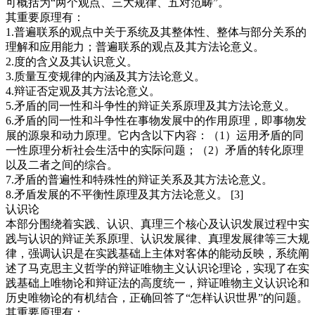
可概括为“两个观点、三大规律、五对范畴”。
其重要原理有：
1.普遍联系的观点中关于系统及其整体性、整体与部分关系的
理解和应用能力；普遍联系的观点及其方法论意义。
2.度的含义及其认识意义。
3.质量互变规律的内涵及其方法论意义。
4.辩证否定观及其方法论意义。
5.矛盾的同一性和斗争性的辩证关系原理及其方法论意义。
6.矛盾的同一性和斗争性在事物发展中的作用原理，即事物发
展的源泉和动力原理。它内含以下内容：（1）运用矛盾的同
一性原理分析社会生活中的实际问题；（2）矛盾的转化原理
以及二者之间的综合。
7.矛盾的普遍性和特殊性的辩证关系及其方法论意义。
8.矛盾发展的不平衡性原理及其方法论意义。 [3]
认识论
本部分围绕着实践、认识、真理三个核心及认识发展过程中实
践与认识的辩证关系原理、认识发展律、真理发展律等三大规
律，强调认识是在实践基础上主体对客体的能动反映，系统阐
述了马克思主义哲学的辩证唯物主义认识论理论，实现了在实
践基础上唯物论和辩证法的高度统一，辩证唯物主义认识论和
历史唯物论的有机结合，正确回答了“怎样认识世界”的问题。
其重要原理有：