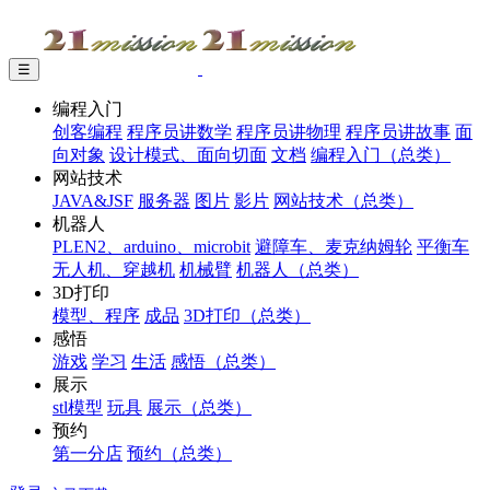
☰
编程入门
创客编程
程序员讲数学
程序员讲物理
程序员讲故事
面
向对象
设计模式、面向切面
文档
编程入门（总类）
网站技术
JAVA&JSF
服务器
图片
影片
网站技术（总类）
机器人
PLEN2、arduino、microbit
避障车、麦克纳姆轮
平衡车
无人机、穿越机
机械臂
机器人（总类）
3D打印
模型、程序
成品
3D打印（总类）
感悟
游戏
学习
生活
感悟（总类）
展示
stl模型
玩具
展示（总类）
预约
第一分店
预约（总类）