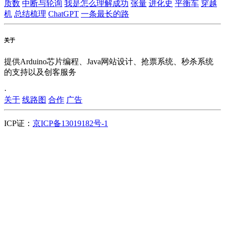
质数
中断与轮询
我是怎么理解成功
张量
进化史
平衡车
穿越
机
总结梳理
ChatGPT
一条最长的路
关于
提供Arduino芯片编程、Java网站设计、抢票系统、秒杀系统
的支持以及创客服务
·
关于
线路图
合作
广告
ICP证：
京ICP备13019182号-1