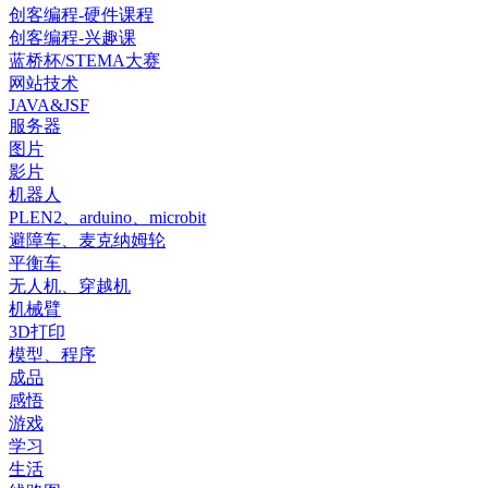
创客编程-硬件课程
创客编程-兴趣课
蓝桥杯/STEMA大赛
网站技术
JAVA&JSF
服务器
图片
影片
机器人
PLEN2、arduino、microbit
避障车、麦克纳姆轮
平衡车
无人机、穿越机
机械臂
3D打印
模型、程序
成品
感悟
游戏
学习
生活