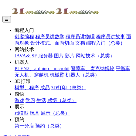
☰
编程入门
创客编程
程序员讲数学
程序员讲物理
程序员讲故事
面
向对象
设计模式、面向切面
文档
编程入门（总类）
网站技术
JAVA&JSF
服务器
图片
影片
网站技术（总类）
机器人
PLEN2、arduino、microbit
避障车、麦克纳姆轮
平衡车
无人机、穿越机
机械臂
机器人（总类）
3D打印
模型、程序
成品
3D打印（总类）
感悟
游戏
学习
生活
感悟（总类）
展示
stl模型
玩具
展示（总类）
预约
第一分店
预约（总类）