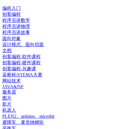
编程入门
创客编程
程序员讲数学
程序员讲物理
程序员讲故事
面向对象
设计模式、面向切面
文档
创客编程-软件课程
创客编程-硬件课程
创客编程-兴趣课
蓝桥杯/STEMA大赛
网站技术
JAVA&JSF
服务器
图片
影片
机器人
PLEN2、arduino、microbit
避障车、麦克纳姆轮
平衡车