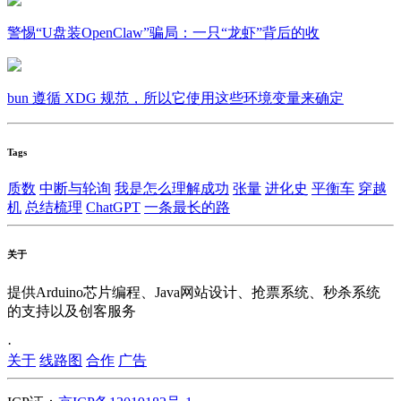
警惕“U盘装OpenClaw”骗局：一只“龙虾”背后的收
bun 遵循 XDG 规范，所以它使用这些环境变量来确定
Tags
质数
中断与轮询
我是怎么理解成功
张量
进化史
平衡车
穿越
机
总结梳理
ChatGPT
一条最长的路
关于
提供Arduino芯片编程、Java网站设计、抢票系统、秒杀系统
的支持以及创客服务
·
关于
线路图
合作
广告