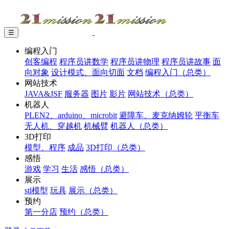
☰
编程入门
创客编程
程序员讲数学
程序员讲物理
程序员讲故事
面
向对象
设计模式、面向切面
文档
编程入门（总类）
网站技术
JAVA&JSF
服务器
图片
影片
网站技术（总类）
机器人
PLEN2、arduino、microbit
避障车、麦克纳姆轮
平衡车
无人机、穿越机
机械臂
机器人（总类）
3D打印
模型、程序
成品
3D打印（总类）
感悟
游戏
学习
生活
感悟（总类）
展示
stl模型
玩具
展示（总类）
预约
第一分店
预约（总类）