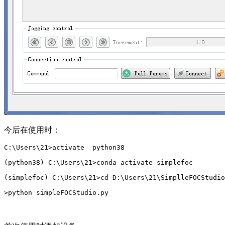
今后在使用时：
C:\Users\21>activate  python38

(python38) C:\Users\21>conda activate simplefoc

(simplefoc) C:\Users\21>cd D:\Users\21\SimplleFOCStudio

>python simpleFOCStudio.py