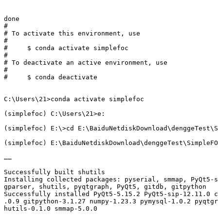
done

#

# To activate this environment, use

#

#     $ conda activate simplefoc

#

# To deactivate an active environment, use

#

#     $ conda deactivate

C:\Users\21>conda activate simplefoc

(simplefoc) C:\Users\21>e:

(simplefoc) E:\>cd E:\BaiduNetdiskDownload\denggeTest\S
(simplefoc) E:\BaiduNetdiskDownload\denggeTest\SimpleFO
……

Successfully built shutils

Installing collected packages: pyserial, smmap, PyQt5-s
gparser, shutils, pyqtgraph, PyQt5, gitdb, gitpython

Successfully installed PyQt5-5.15.2 PyQt5-sip-12.11.0 c
.0.9 gitpython-3.1.27 numpy-1.23.3 pymysql-1.0.2 pyqtgr
hutils-0.1.0 smmap-5.0.0
