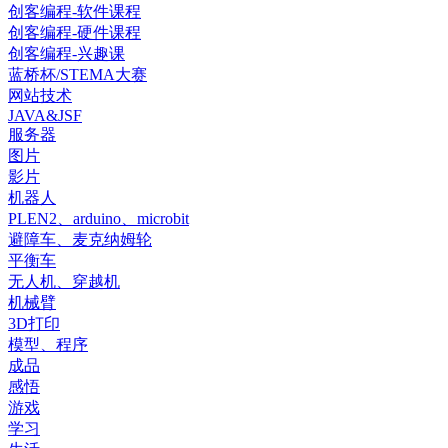
创客编程-软件课程
创客编程-硬件课程
创客编程-兴趣课
蓝桥杯/STEMA大赛
网站技术
JAVA&JSF
服务器
图片
影片
机器人
PLEN2、arduino、microbit
避障车、麦克纳姆轮
平衡车
无人机、穿越机
机械臂
3D打印
模型、程序
成品
感悟
游戏
学习