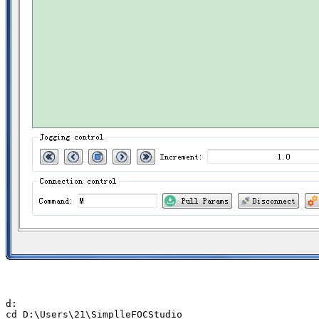
d:

cd D:\Users\21\SimplleFOCStudio
