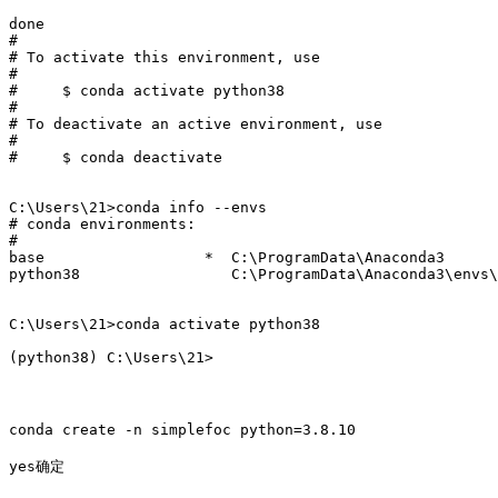
done

#

# To activate this environment, use

#

#     $ conda activate python38

#

# To deactivate an active environment, use

#

#     $ conda deactivate

C:\Users\21>conda info --envs

# conda environments:

#

base                  *  C:\ProgramData\Anaconda3

python38                 C:\ProgramData\Anaconda3\envs\
C:\Users\21>conda activate python38

(python38) C:\Users\21>
conda create -n simplefoc python=3.8.10
yes确定