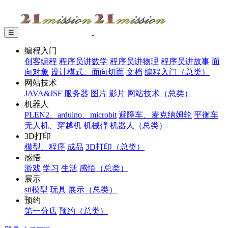
☰
编程入门
创客编程
程序员讲数学
程序员讲物理
程序员讲故事
面
向对象
设计模式、面向切面
文档
编程入门（总类）
网站技术
JAVA&JSF
服务器
图片
影片
网站技术（总类）
机器人
PLEN2、arduino、microbit
避障车、麦克纳姆轮
平衡车
无人机、穿越机
机械臂
机器人（总类）
3D打印
模型、程序
成品
3D打印（总类）
感悟
游戏
学习
生活
感悟（总类）
展示
stl模型
玩具
展示（总类）
预约
第一分店
预约（总类）