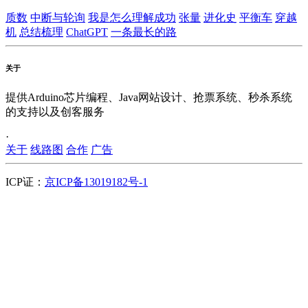
质数
中断与轮询
我是怎么理解成功
张量
进化史
平衡车
穿越
机
总结梳理
ChatGPT
一条最长的路
关于
提供Arduino芯片编程、Java网站设计、抢票系统、秒杀系统
的支持以及创客服务
·
关于
线路图
合作
广告
ICP证：
京ICP备13019182号-1