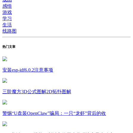
感悟
游戏
学习
生活
线路图
热门文章
安装esp-idf6.0.2注意事项
三阶魔方3D公式图解2D拓扑图解
警惕“U盘装OpenClaw”骗局：一只“龙虾”背后的收