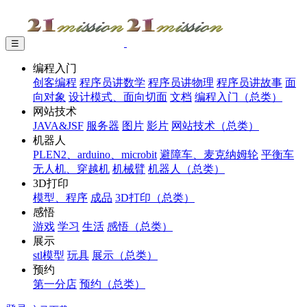
☰
编程入门
创客编程
程序员讲数学
程序员讲物理
程序员讲故事
面
向对象
设计模式、面向切面
文档
编程入门（总类）
网站技术
JAVA&JSF
服务器
图片
影片
网站技术（总类）
机器人
PLEN2、arduino、microbit
避障车、麦克纳姆轮
平衡车
无人机、穿越机
机械臂
机器人（总类）
3D打印
模型、程序
成品
3D打印（总类）
感悟
游戏
学习
生活
感悟（总类）
展示
stl模型
玩具
展示（总类）
预约
第一分店
预约（总类）