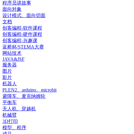
程序员讲故事
面向对象
设计模式、面向切面
文档
创客编程-软件课程
创客编程-硬件课程
创客编程-兴趣课
蓝桥杯/STEMA大赛
网站技术
JAVA&JSF
服务器
图片
影片
机器人
PLEN2、arduino、microbit
避障车、麦克纳姆轮
平衡车
无人机、穿越机
机械臂
3D打印
模型、程序
成品