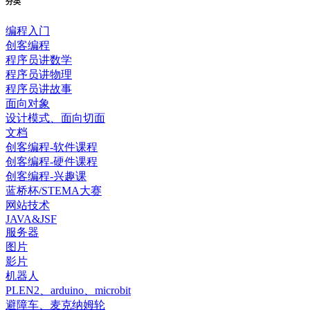
分类
编程入门
创客编程
程序员讲数学
程序员讲物理
程序员讲故事
面向对象
设计模式、面向切面
文档
创客编程-软件课程
创客编程-硬件课程
创客编程-兴趣课
蓝桥杯/STEMA大赛
网站技术
JAVA&JSF
服务器
图片
影片
机器人
PLEN2、arduino、microbit
避障车、麦克纳姆轮