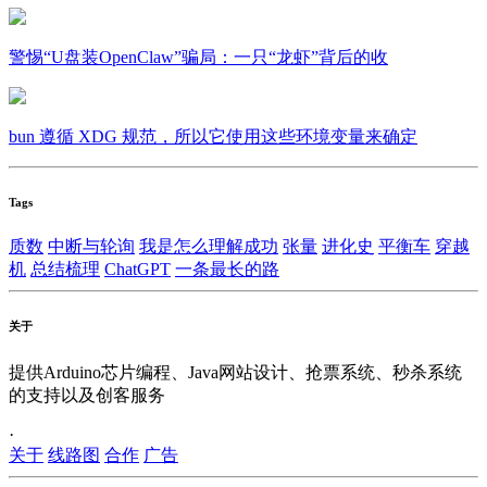
警惕“U盘装OpenClaw”骗局：一只“龙虾”背后的收
bun 遵循 XDG 规范，所以它使用这些环境变量来确定
Tags
质数
中断与轮询
我是怎么理解成功
张量
进化史
平衡车
穿越
机
总结梳理
ChatGPT
一条最长的路
关于
提供Arduino芯片编程、Java网站设计、抢票系统、秒杀系统
的支持以及创客服务
·
关于
线路图
合作
广告