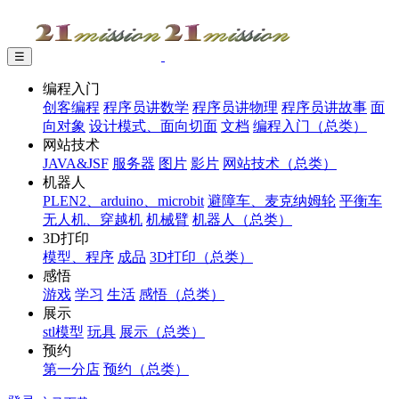
☰
编程入门
创客编程
程序员讲数学
程序员讲物理
程序员讲故事
面
向对象
设计模式、面向切面
文档
编程入门（总类）
网站技术
JAVA&JSF
服务器
图片
影片
网站技术（总类）
机器人
PLEN2、arduino、microbit
避障车、麦克纳姆轮
平衡车
无人机、穿越机
机械臂
机器人（总类）
3D打印
模型、程序
成品
3D打印（总类）
感悟
游戏
学习
生活
感悟（总类）
展示
stl模型
玩具
展示（总类）
预约
第一分店
预约（总类）