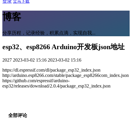
登录
立马下载
博客
分享历程，记录经验，积累点滴，实现自我...
esp32、esp8266 Arduino开发板json地址
2027
2023-03-02 15:16
2023-03-02 15:16
https://dl.espressif.com/dl/package_esp32_index.json
http://arduino.esp8266.com/stable/package_esp8266com_index.json
https://github.com/espressif/arduino-
esp32/releases/download/2.0.4/package_esp32_index.json
全部评论