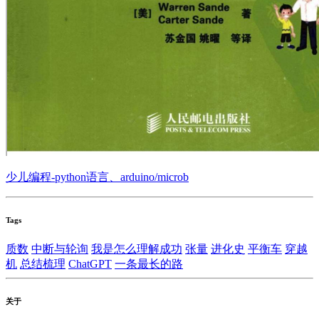
少儿编程-python语言、arduino/microb
Tags
质数
中断与轮询
我是怎么理解成功
张量
进化史
平衡车
穿越
机
总结梳理
ChatGPT
一条最长的路
关于