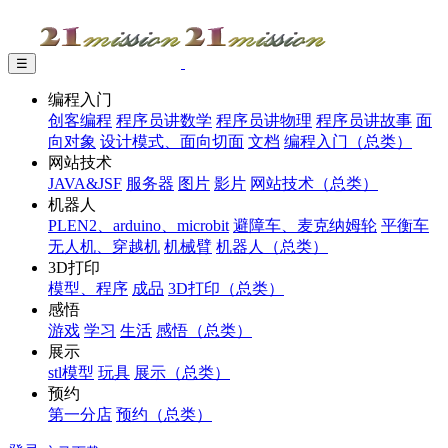
☰
编程入门
创客编程
程序员讲数学
程序员讲物理
程序员讲故事
面
向对象
设计模式、面向切面
文档
编程入门（总类）
网站技术
JAVA&JSF
服务器
图片
影片
网站技术（总类）
机器人
PLEN2、arduino、microbit
避障车、麦克纳姆轮
平衡车
无人机、穿越机
机械臂
机器人（总类）
3D打印
模型、程序
成品
3D打印（总类）
感悟
游戏
学习
生活
感悟（总类）
展示
stl模型
玩具
展示（总类）
预约
第一分店
预约（总类）