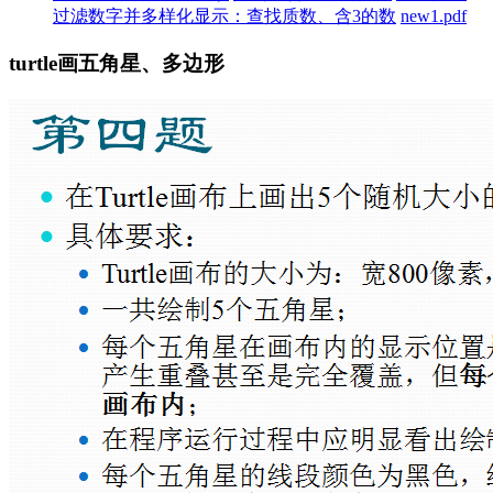
过滤数字并多样化显示：查找质数、含3的数
new1.pdf
turtle画五角星、多边形