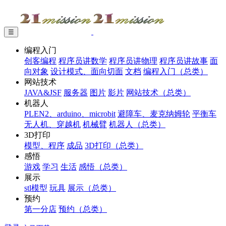
☰
编程入门
创客编程
程序员讲数学
程序员讲物理
程序员讲故事
面
向对象
设计模式、面向切面
文档
编程入门（总类）
网站技术
JAVA&JSF
服务器
图片
影片
网站技术（总类）
机器人
PLEN2、arduino、microbit
避障车、麦克纳姆轮
平衡车
无人机、穿越机
机械臂
机器人（总类）
3D打印
模型、程序
成品
3D打印（总类）
感悟
游戏
学习
生活
感悟（总类）
展示
stl模型
玩具
展示（总类）
预约
第一分店
预约（总类）