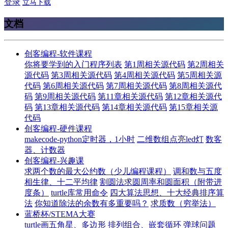
登录
立马下载
文档
创客编程-软件课程
你将要学到的入门程序列表
第1周相关源代码
第2周相关
源代码
第3周相关源代码
第4周相关源代码
第5周相关源
代码
第6周相关源代码
第7周相关源代码
第8周相关源代
码
第9周相关源代码
第11章相关源代码
第12章相关源代
码
第13章相关源代码
第14章相关源代码
第15章相关源
代码
创客编程-硬件课程
makecode-python定时器，1小时
二维数组点亮led灯
数客
器、计数器
创客编程-兴趣课
求两个数的最大公约数（少儿编程课程）
调和数与五度
相生律、十二平均律
割圆法求圆周率和圆面积（附带进
度条）
turtle库常用命令
四大算法思想、十大经典排序算
法
你知道除法的余数有多重要吗？
求质数（穷举法）
蓝桥杯/STEMA大赛
turtle画五角星、多边形
排列组合、嵌套循环
弹球问题