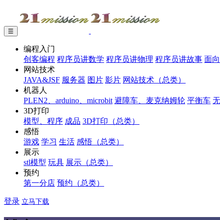
☰
编程入门
创客编程
程序员讲数学
程序员讲物理
程序员讲故事
面向
网站技术
JAVA&JSF
服务器
图片
影片
网站技术（总类）
机器人
PLEN2、arduino、microbit
避障车、麦克纳姆轮
平衡车
3D打印
模型、程序
成品
3D打印（总类）
感悟
游戏
学习
生活
感悟（总类）
展示
stl模型
玩具
展示（总类）
预约
第一分店
预约（总类）
登录
立马下载