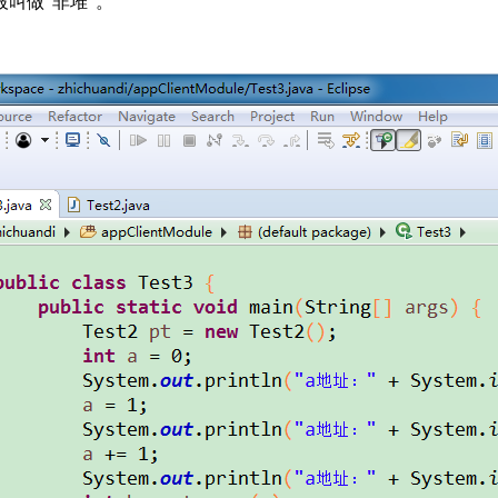
叫做“非堆”。