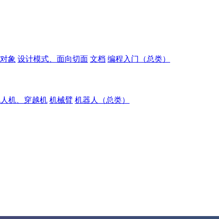
对象
设计模式、面向切面
文档
编程入门（总类）
无人机、穿越机
机械臂
机器人（总类）