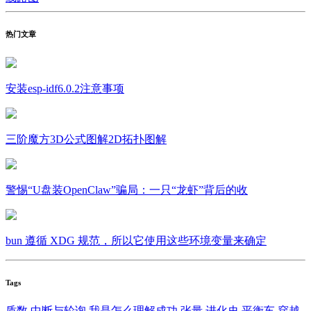
热门文章
安装esp-idf6.0.2注意事项
三阶魔方3D公式图解2D拓扑图解
警惕“U盘装OpenClaw”骗局：一只“龙虾”背后的收
bun 遵循 XDG 规范，所以它使用这些环境变量来确定
Tags
质数
中断与轮询
我是怎么理解成功
张量
进化史
平衡车
穿越