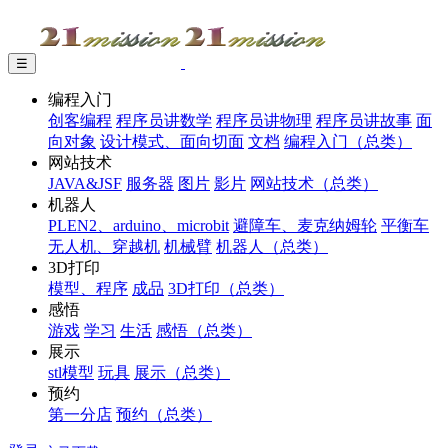
☰
编程入门
创客编程
程序员讲数学
程序员讲物理
程序员讲故事
面
向对象
设计模式、面向切面
文档
编程入门（总类）
网站技术
JAVA&JSF
服务器
图片
影片
网站技术（总类）
机器人
PLEN2、arduino、microbit
避障车、麦克纳姆轮
平衡车
无人机、穿越机
机械臂
机器人（总类）
3D打印
模型、程序
成品
3D打印（总类）
感悟
游戏
学习
生活
感悟（总类）
展示
stl模型
玩具
展示（总类）
预约
第一分店
预约（总类）