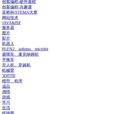
创客编程-硬件课程
创客编程-兴趣课
蓝桥杯/STEMA大赛
网站技术
JAVA&JSF
服务器
图片
影片
机器人
PLEN2、arduino、microbit
避障车、麦克纳姆轮
平衡车
无人机、穿越机
机械臂
3D打印
模型、程序
成品
感悟
游戏
学习
生活
线路图